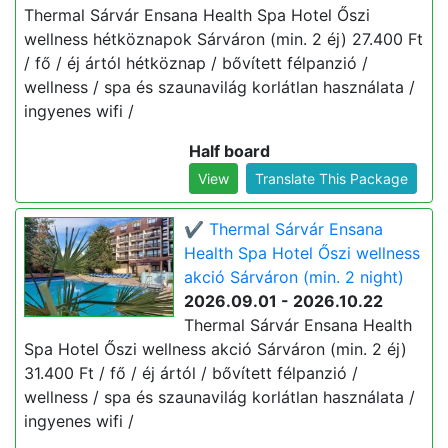
Thermal Sárvár Ensana Health Spa Hotel Őszi
wellness hétköznapok Sárváron (min. 2 éj) 27.400 Ft
/ fő / éj ártól hétköznap / bővített félpanzió /
wellness / spa és szaunavilág korlátlan használata /
ingyenes wifi /
Half board
View
Translate This Package
✔️ Thermal Sárvár Ensana
Health Spa Hotel Őszi wellness
akció Sárváron (min. 2 night)
2026.09.01 - 2026.10.22
Thermal Sárvár Ensana Health
Spa Hotel Őszi wellness akció Sárváron (min. 2 éj)
31.400 Ft / fő / éj ártól / bővített félpanzió /
wellness / spa és szaunavilág korlátlan használata /
ingyenes wifi /