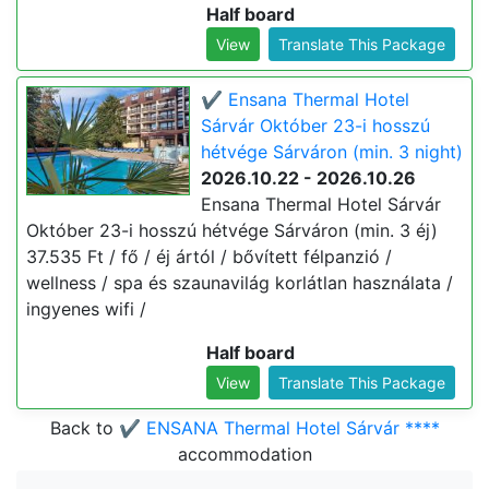
Half board
View
Translate This Package
✔️ Ensana Thermal Hotel
Sárvár Október 23-i hosszú
hétvége Sárváron (min. 3 night)
2026.10.22 - 2026.10.26
Ensana Thermal Hotel Sárvár
Október 23-i hosszú hétvége Sárváron (min. 3 éj)
37.535 Ft / fő / éj ártól / bővített félpanzió /
wellness / spa és szaunavilág korlátlan használata /
ingyenes wifi /
Half board
View
Translate This Package
Back to
✔️ ENSANA Thermal Hotel Sárvár ****
accommodation