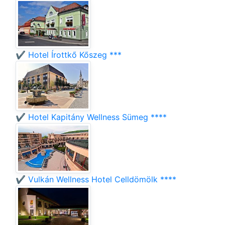
✔️ Hotel Írottkő Kőszeg ***
✔️ Hotel Kapitány Wellness Sümeg ****
✔️ Vulkán Wellness Hotel Celldömölk ****