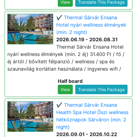
View
Translate This Package
✔️ Thermal Sárvár Ensana
Hotel nyári wellness élmények
(min. 2 night)
2026.06.19 - 2026.08.31
Thermal Sárvár Ensana Hotel
nyári wellness élmények (min. 2 éj) 31.400 Ft / fő /
éj ártól / bővített félpanzió / wellness / spa és
szaunavilág korlátlan használata / ingyenes wifi /
Half board
View
Translate This Package
✔️ Thermal Sárvár Ensana
Health Spa Hotel Őszi wellness
hétköznapok Sárváron (min. 2
night)
2026.09.01 - 2026.10.22