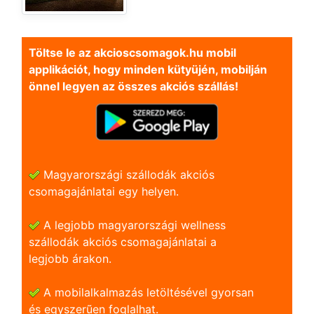
Töltse le az akcioscsomagok.hu mobil
applikációt, hogy minden kütyüjén, mobilján
önnel legyen az összes akciós szállás!
Magyarországi szállodák akciós
csomagajánlatai egy helyen.
A legjobb magyarországi wellness
szállodák akciós csomagajánlatai a
legjobb árakon.
A mobilalkalmazás letöltésével gyorsan
és egyszerũen foglalhat.