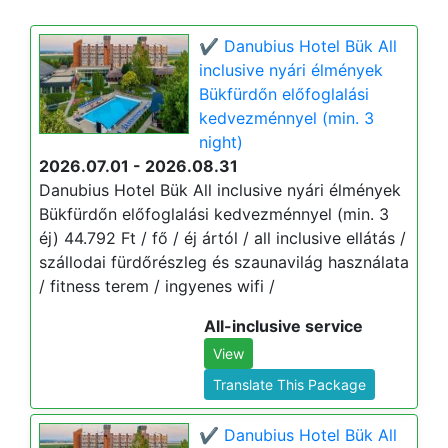
✔️ Danubius Hotel Bük All
inclusive nyári élmények
Bükfürdőn előfoglalási
kedvezménnyel (min. 3
night)
2026.07.01 - 2026.08.31
Danubius Hotel Bük All inclusive nyári élmények
Bükfürdőn előfoglalási kedvezménnyel (min. 3
éj) 44.792 Ft / fő / éj ártól / all inclusive ellátás /
szállodai fürdőrészleg és szaunavilág használata
/ fitness terem / ingyenes wifi /
All-inclusive service
View
Translate This Package
✔️ Danubius Hotel Bük All