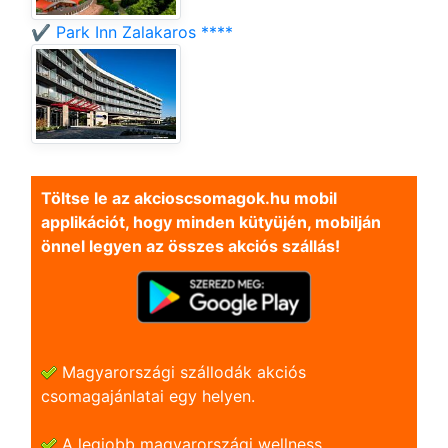
✔️ Park Inn Zalakaros ****
Töltse le az akcioscsomagok.hu mobil
applikációt, hogy minden kütyüjén, mobilján
önnel legyen az összes akciós szállás!
Magyarországi szállodák akciós
csomagajánlatai egy helyen.
A legjobb magyarországi wellness