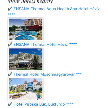
More hotels nearby
✔️ ENSANA Thermal Aqua Health Spa Hotel Hévíz
****
✔️ ENSANA Thermal Hotel Hévíz ****
✔️ Thermal Hotel Mosonmagyaróvár ***
✔️ Hotel Piroska Bük, Bükfürdő ****