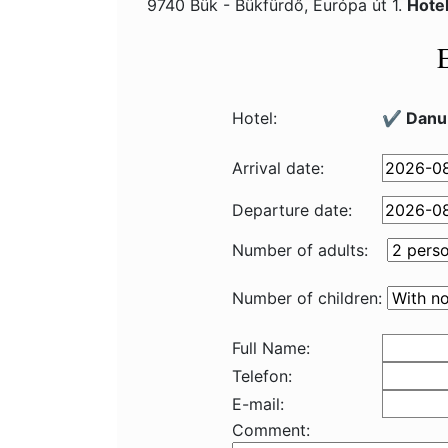
9740 Bük - Bükfürdő, Európa út 1.
Hote
Hotel:
✔️ Danu
Arrival date:
Departure date:
Number of adults:
Number of children:
Full Name:
Telefon:
E-mail:
Comment: