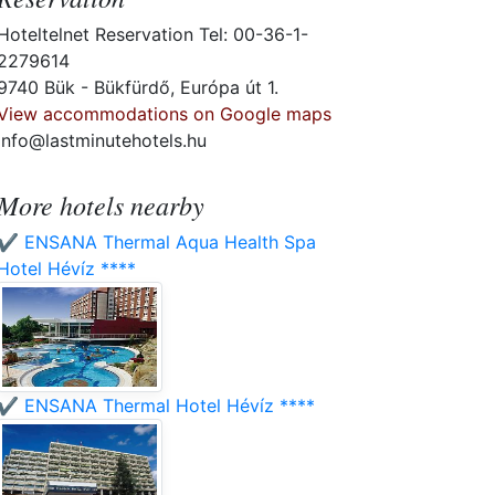
Hoteltelnet Reservation Tel: 00-36-1-
2279614
9740 Bük - Bükfürdő, Európa út 1.
View accommodations on Google maps
info@lastminutehotels.hu
More hotels nearby
✔️ ENSANA Thermal Aqua Health Spa
Hotel Hévíz ****
✔️ ENSANA Thermal Hotel Hévíz ****