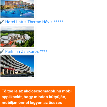
✔️ Hotel Lotus Therme Hévíz *****
✔️ Park Inn Zalakaros ****
Töltse le az akcioscsomagok.hu mobil
applikációt, hogy minden kütyüjén,
mobilján önnel legyen az összes