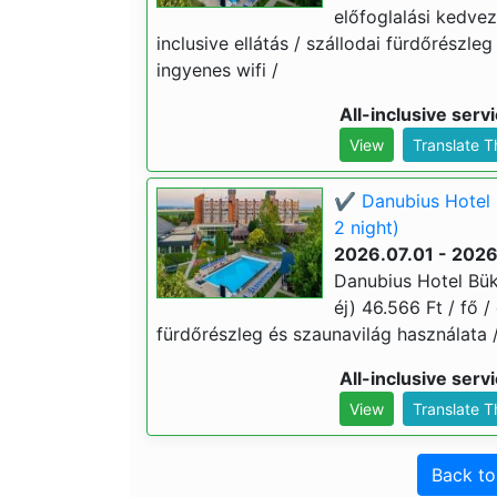
előfoglalási kedvezm
inclusive ellátás / szállodai fürdőrészle
ingyenes wifi /
All-inclusive serv
View
Translate 
✔️ Danubius Hotel 
2 night)
2026.07.01 - 202
Danubius Hotel Bük
éj) 46.566 Ft / fő / 
fürdőrészleg és szaunavilág használata / 
All-inclusive serv
View
Translate 
Back t