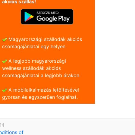
akciós szállás!
Magyarországi szállodák akciós
csomagajánlatai egy helyen.
A legjobb magyarországi
wellness szállodák akciós
csomagajánlatai a legjobb árakon.
A mobilalkalmazás letöltésével
gyorsan és egyszerũen foglalhat.
14
nditions of