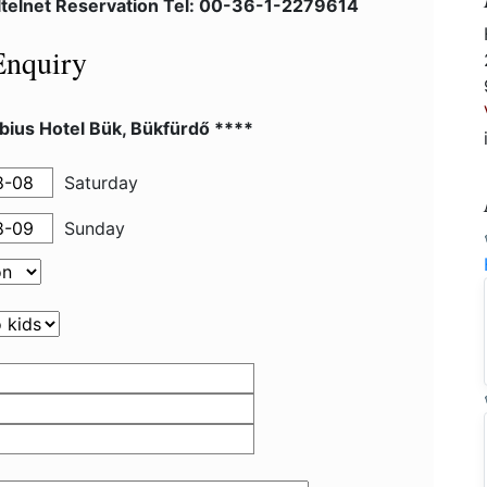
ltelnet Reservation Tel: 00-36-1-2279614
Enquiry
bius Hotel Bük, Bükfürdő ****
Saturday
Sunday