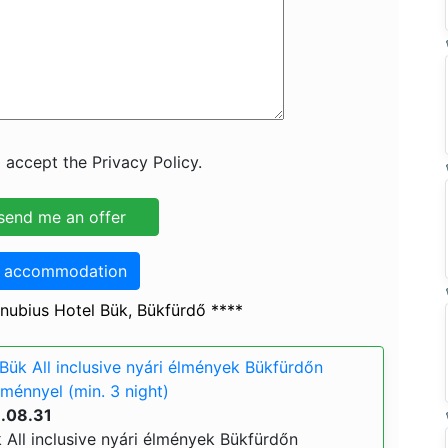
 accept the Privacy Policy.
o accommodation
nubius Hotel Bük, Bükfürdő ****
Bük All inclusive nyári élmények Bükfürdőn
ménnyel (min. 3 night)
6.08.31
 All inclusive nyári élmények Bükfürdőn