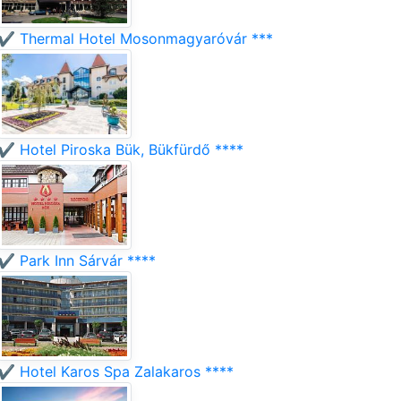
✔️ Thermal Hotel Mosonmagyaróvár ***
✔️ Hotel Piroska Bük, Bükfürdő ****
✔️ Park Inn Sárvár ****
✔️ Hotel Karos Spa Zalakaros ****