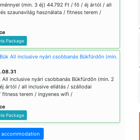
énnyel (min. 3 éj) 44.792 Ft / fő / éj ártól / all
g és szaunavilág használata / fitness terem /
ice
This Package
Bük All inclusive nyári csobbanás Bükfürdőn (min.
6.08.31
 All inclusive nyári csobbanás Bükfürdőn (min. 2
éj ártól / all inclusive ellátás / szállodai
fitness terem / ingyenes wifi /
ice
This Package
o accommodation