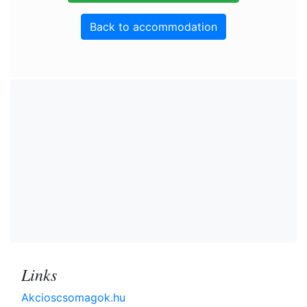
Back to accommodation
Links
Akcioscsomagok.hu