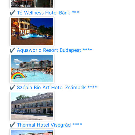
✔️ Tó Wellness Hotel Bánk ***
✔️ Aquaworld Resort Budapest ****
✔️ Szépia Bio Art Hotel Zsámbék ****
✔️ Thermal Hotel Visegrád ****