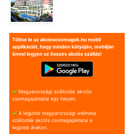
Töltse le az akcioscsomagok.hu mobil
applikációt, hogy minden kütyüjén, mobilján
önnel legyen az összes akciós szállás!
Magyarországi szállodák akciós
csomagajánlatai egy helyen.
A legjobb magyarországi wellness
szállodák akciós csomagajánlatai a
legjobb árakon.