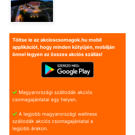
Töltse le az akcioscsomagok.hu mobil
applikációt, hogy minden kütyüjén, mobilján
önnel legyen az összes akciós szállás!
Magyarországi szállodák akciós
csomagajánlatai egy helyen.
A legjobb magyarországi wellness
szállodák akciós csomagajánlatai a
legjobb árakon.