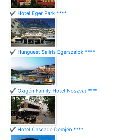
✔️ Hotel Eger Park ****
✔️ Hunguest Saliris Egerszalók ****
✔️ Oxigén Family Hotel Noszvaj ****
✔️ Hotel Cascade Demjén ****