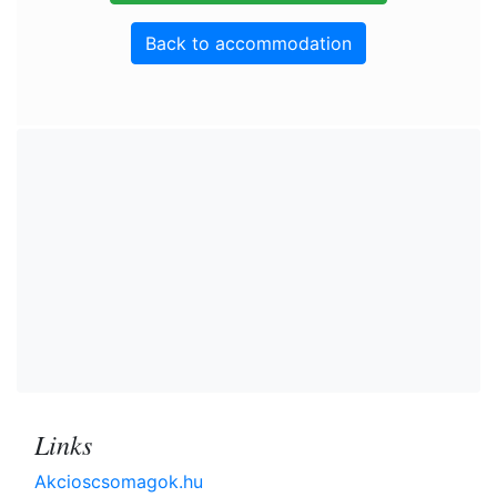
Back to accommodation
Links
Akcioscsomagok.hu