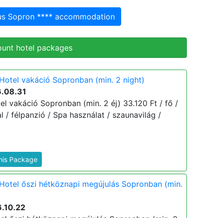
gus Sopron **** accommodation
ount hotel packages
Hotel vakáció Sopronban (min. 2 night)
6.08.31
l vakáció Sopronban (min. 2 éj) 33.120 Ft / fő /
al / félpanzió / Spa használat / szaunavilág /
This Package
Hotel őszi hétköznapi megújulás Sopronban (min.
6.10.22