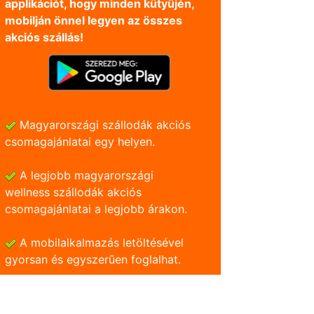
applikációt, hogy minden kütyüjén,
mobilján önnel legyen az összes
akciós szállás!
Magyarországi szállodák akciós
csomagajánlatai egy helyen.
A legjobb magyarországi
wellness szállodák akciós
csomagajánlatai a legjobb árakon.
A mobilalkalmazás letöltésével
gyorsan és egyszerũen foglalhat.