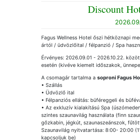
Discount Hot
2026.09.
Fagus Wellness Hotel őszi hétköznapi megú
ártól / üdvözlőital / félpanzió / Spa hasz
Érvényes: 2026.09.01 - 2026.10.22. köz
esetén (kivéve kiemelt időszakok, ünnep
A csomagár tartalma a
soproni Fagus Ho
• Szállás
• Üdvözlő ital
• Félpanziós ellátás: büféreggeli és büfé
• Az exkluzív kialakítású Spa (úszómed
szintes szaunavilág használata (finn sza
gőzkabin, jégkút, szaunaszeánszok, fűtöt
Szaunavilág nyitvatartása: 8:00- 20:00 (
kapcsoljuk be)