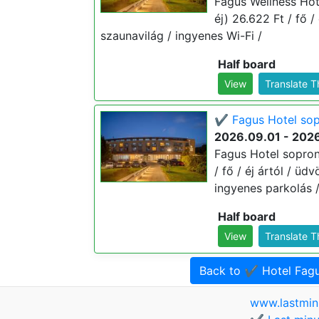
Fagus Wellness Hot
éj) 26.622 Ft / fő /
szaunavilág / ingyenes Wi-Fi /
Half board
View
Translate 
✔️ Fagus Hotel sopr
2026.09.01 - 202
Fagus Hotel soproni
/ fő / éj ártól / üd
ingyenes parkolás 
Half board
View
Translate 
Back to ✔️ Hotel Fa
www.lastmin