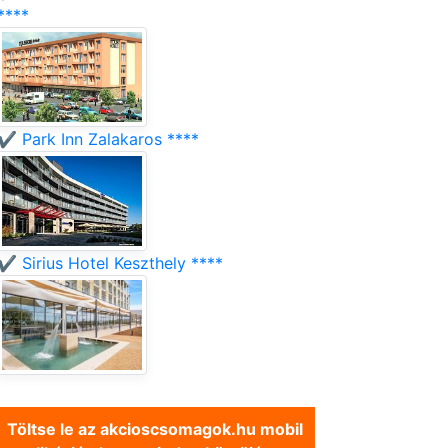
****
✔️ Park Inn Zalakaros ****
✔️ Sirius Hotel Keszthely ****
Töltse le az akcioscsomagok.hu mobil