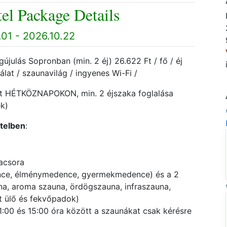
el Package Details
01 - 2026.10.22
julás Sopronban (min. 2 éj) 26.622 Ft / fő / éj
nálat / szaunavilág / ingyenes Wi-Fi /
ött HÉTKÖZNAPOKON, min. 2 éjszaka foglalása
ek)
telben
:
vacsora
ence, élménymedence, gyermekmedence) és a 2
una, aroma szauna, ördögszauna, infraszauna,
t ülő és fekvőpadok)
11:00 és 15:00 óra között a szaunákat csak kérésre