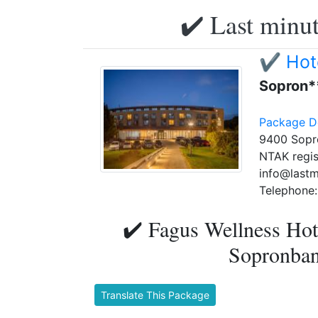
✔️ Last minut
✔️ Hot
Sopron*
Package De
9400 Sopro
NTAK regis
info@lastm
Telephone:
✔️ Fagus Wellness Hot
Sopronban 
Translate This Package