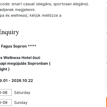
code: smart casual (elegáns, sportosan elegáns).
edjenek megjelenni.
spa és wellness), kérjük mellőzze a
Enquiry
l Fagus Sopron ****
s Wellness Hotel őszi
api megújulás Sopronban (
ight )
.01 - 2026.10.22
Saturday
Sunday