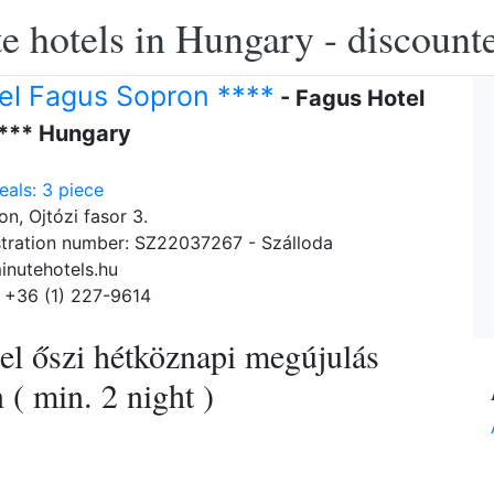
e hotels in Hungary - discounte
el Fagus Sopron ****
- Fagus Hotel
*** Hungary
als: 3 piece
n, Ojtózi fasor 3.
tration number: SZ22037267 - Szálloda
inutehotels.hu
 +36 (1) 227-9614
el őszi hétköznapi megújulás
( min. 2 night )