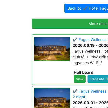
Back to ✔️ Hotel Fa
More disc
✔️ Fagus Wellness 
2026.06.19 - 202
Fagus Wellness Hote
éj ártól / üdvözlőit
ingyenes Wi-Fi /
Half board
View
Translate 
✔️ Fagus Wellness 
2 night)
2026.09.01 - 202