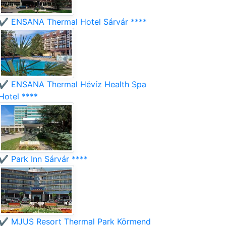
✔️ ENSANA Thermal Hotel Sárvár ****
✔️ ENSANA Thermal Hévíz Health Spa
Hotel ****
✔️ Park Inn Sárvár ****
✔️ MJUS Resort Thermal Park Körmend