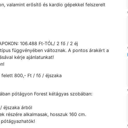
n, valamint erősítő és kardio gépekkel felszerelt
KON: 106.488 Ft-TÓL/ 2 fő / 2 éj
atípus függvényében változnak. A pontos árakért a
ával kérje ajánlatunkat!
n!
felett 800,- Ft / fő / éjszaka
ban pótágyon Forest kétágyas szobában:
 / éjszaka árból
tek részére alkalmasak, hosszuk 160 cm.
 pótágyazhatók!