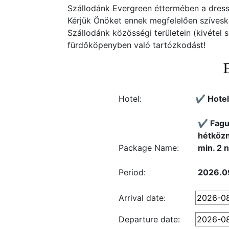
Szállodánk Evergreen éttermében a dress
Kérjük Önöket ennek megfelelően szívesk
Szállodánk közösségi területein (kivétel 
fürdőköpenyben való tartózkodást!
Hotel:
✔️ Hote
✔️ Fagu
hétközn
Package Name:
min. 2 n
Period:
2026.09
Arrival date:
Departure date: