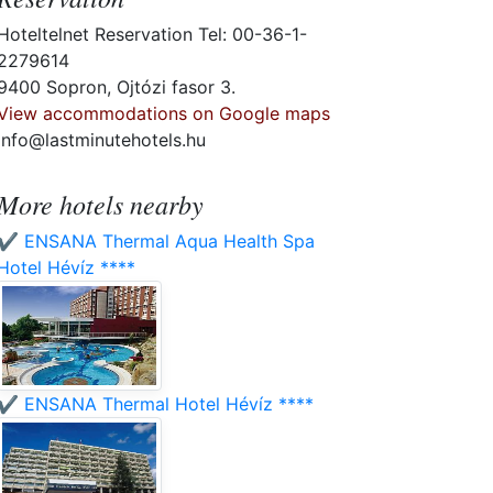
Hoteltelnet Reservation Tel: 00-36-1-
2279614
9400 Sopron, Ojtózi fasor 3.
View accommodations on Google maps
info@lastminutehotels.hu
More hotels nearby
✔️ ENSANA Thermal Aqua Health Spa
Hotel Hévíz ****
✔️ ENSANA Thermal Hotel Hévíz ****