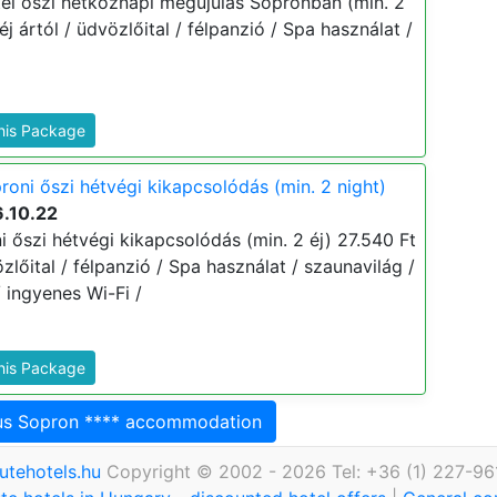
el őszi hétköznapi megújulás Sopronban (min. 2
 éj ártól / üdvözlőital / félpanzió / Spa használat /
This Package
oni őszi hétvégi kikapcsolódás (min. 2 night)
6.10.22
 őszi hétvégi kikapcsolódás (min. 2 éj) 27.540 Ft
vözlőital / félpanzió / Spa használat / szaunavilág /
/ ingyenes Wi-Fi /
This Package
gus Sopron **** accommodation
utehotels.hu
Copyright © 2002 - 2026 Tel: +36 (1) 227-96