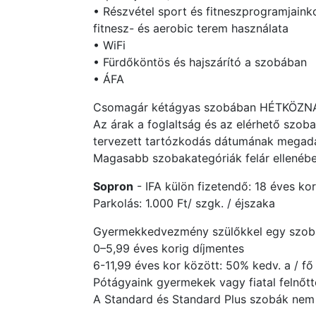
• Részvétel sport és fitneszprogramjainko
fitnesz- és aerobic terem használata
• WiFi
• Fürdőköntös és hajszárító a szobában
• ÁFA
Csomagár kétágyas szobában HÉTKÖZNAPO
Az árak a foglaltság és az elérhető szob
tervezett tartózkodás dátumának megadás
Magasabb szobakategóriák felár ellenébe
Sopron
- IFA külön fizetendő: 18 éves kor 
Parkolás: 1.000 Ft/ szgk. / éjszaka
Gyermekkedvezmény szülőkkel egy szobá
0–5,99 éves korig díjmentes
6-11,99 éves kor között: 50% kedv. a / fő
Pótágyaink gyermekek vagy fiatal felnőt
A Standard és Standard Plus szobák nem