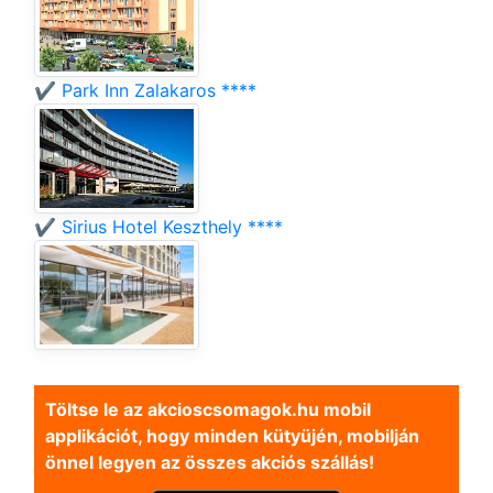
✔️ Park Inn Zalakaros ****
✔️ Sirius Hotel Keszthely ****
Töltse le az akcioscsomagok.hu mobil
applikációt, hogy minden kütyüjén, mobilján
önnel legyen az összes akciós szállás!