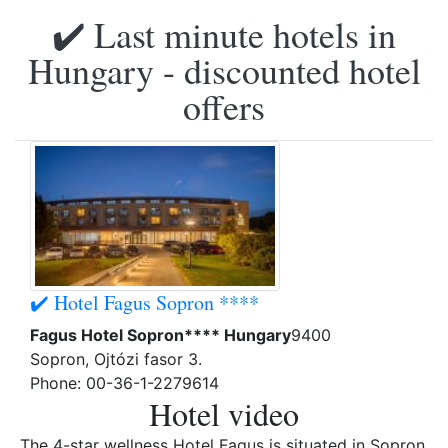
✔️ Last minute hotels in
Hungary - discounted hotel
offers
✔️ Hotel Fagus Sopron ****
Fagus Hotel Sopron**** Hungary
9400
Sopron, Ojtózi fasor 3.
Phone: 00-36-1-2279614
Hotel video
The 4-star wellness Hotel Fagus is situated in Sopron,