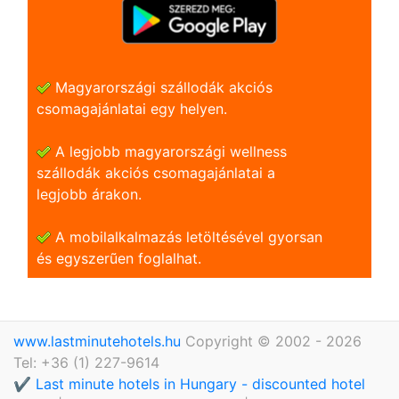
Magyarországi szállodák akciós
csomagajánlatai egy helyen.
A legjobb magyarországi wellness
szállodák akciós csomagajánlatai a
legjobb árakon.
A mobilalkalmazás letöltésével gyorsan
és egyszerũen foglalhat.
www.lastminutehotels.hu
Copyright © 2002 - 2026
Tel: +36 (1) 227-9614
✔️ Last minute hotels in Hungary - discounted hotel