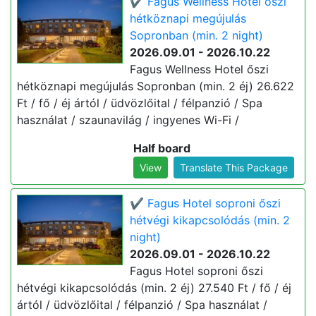
✔️ Fagus Wellness Hotel őszi
hétköznapi megújulás
Sopronban (min. 2 night)
2026.09.01 - 2026.10.22
Fagus Wellness Hotel őszi
hétköznapi megújulás Sopronban (min. 2 éj) 26.622
Ft / fő / éj ártól / üdvözlőital / félpanzió / Spa
használat / szaunavilág / ingyenes Wi-Fi /
Half board
View
Translate This Package
✔️ Fagus Hotel soproni őszi
hétvégi kikapcsolódás (min. 2
night)
2026.09.01 - 2026.10.22
Fagus Hotel soproni őszi
hétvégi kikapcsolódás (min. 2 éj) 27.540 Ft / fő / éj
ártól / üdvözlőital / félpanzió / Spa használat /