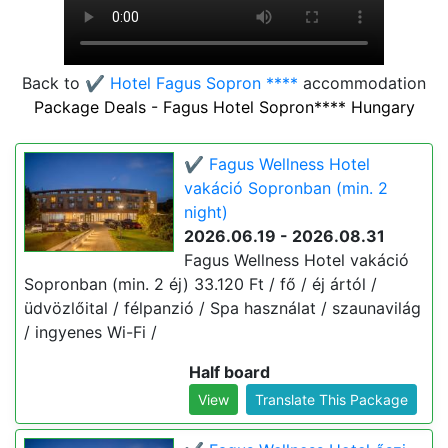
Back to
✔️ Hotel Fagus Sopron ****
accommodation
Package Deals - Fagus Hotel Sopron**** Hungary
✔️ Fagus Wellness Hotel
vakáció Sopronban (min. 2
night)
2026.06.19 - 2026.08.31
Fagus Wellness Hotel vakáció
Sopronban (min. 2 éj) 33.120 Ft / fő / éj ártól /
üdvözlőital / félpanzió / Spa használat / szaunavilág
/ ingyenes Wi-Fi /
Half board
View
Translate This Package