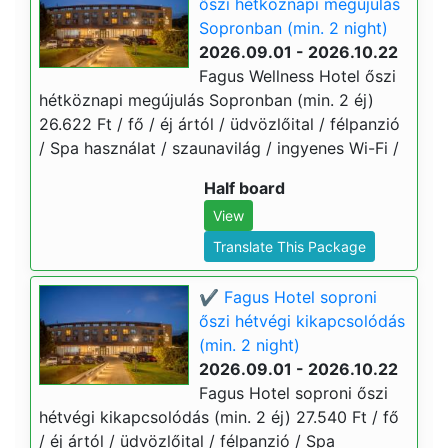
őszi hétköznapi megújulás
Sopronban (min. 2 night)
2026.09.01 - 2026.10.22
Fagus Wellness Hotel őszi
hétköznapi megújulás Sopronban (min. 2 éj)
26.622 Ft / fő / éj ártól / üdvözlőital / félpanzió
/ Spa használat / szaunavilág / ingyenes Wi-Fi /
Half board
View
Translate This Package
✔️ Fagus Hotel soproni
őszi hétvégi kikapcsolódás
(min. 2 night)
2026.09.01 - 2026.10.22
Fagus Hotel soproni őszi
hétvégi kikapcsolódás (min. 2 éj) 27.540 Ft / fő
/ éj ártól / üdvözlőital / félpanzió / Spa