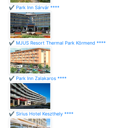
✔️ Park Inn Sárvár ****
✔️ MJUS Resort Thermal Park Körmend ****
✔️ Park Inn Zalakaros ****
✔️ Sirius Hotel Keszthely ****