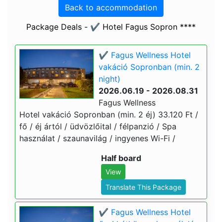
Back to accommodation
Package Deals - ✔️ Hotel Fagus Sopron ****
✔️ Fagus Wellness Hotel
vakáció Sopronban (min. 2
night)
2026.06.19 - 2026.08.31
Fagus Wellness
Hotel vakáció Sopronban (min. 2 éj) 33.120 Ft /
fő / éj ártól / üdvözlőital / félpanzió / Spa
használat / szaunavilág / ingyenes Wi-Fi /
Half board
View
Translate This Package
✔️ Fagus Wellness Hotel