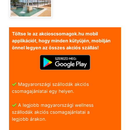
Töltse le az akcioscsomagok.hu mobil
applikációt, hogy minden kütyüjén, mobilján
önnel legyen az összes akciós szállás!
Magyarországi szállodák akciós
csomagajánlatai egy helyen.
A legjobb magyarországi wellness
szállodák akciós csomagajánlatai a
legjobb árakon.