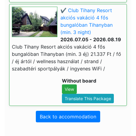
✔️ Club Tihany Resort
akciós vakáció 4 fős
bungalóban Tihanyban
(min. 3 night)
2026.07.05 - 2026.08.19
Club Tihany Resort akciós vakáció 4 fős
bungalóban Tihanyban (min. 3 éj) 21.337 Ft / fő
/ éj ártól / wellness használat / strand /
szabadtéri sportpályák / ingyenes WiFi /
Without board
View
Translate This Package
Back to accommodation