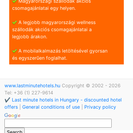
Magyarországi szállodák akciós
csomagajánlatai egy helyen.
A legjobb magyarországi wellness
szállodák akciós csomagajánlatai a
legjobb árakon.
A mobilalkalmazás letöltésével gyorsan
és egyszerũen foglalhat.
www.lastminutehotels.hu
Copyright © 2002 - 2026
Tel: +36 (1) 227-9614
✔️ Last minute hotels in Hungary - discounted hotel
offers
|
General conditions of use
|
Privacy policy