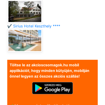
✔️ Sirius Hotel Keszthely ****
Töltse le az akcioscsomagok.hu mobil
applikációt, hogy minden kütyüjén, mobilján
önnel legyen az összes akciós szállás!