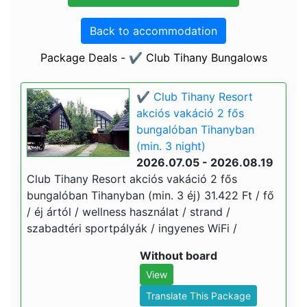
Back to accommodation
Package Deals - ✔️ Club Tihany Bungalows
✔️ Club Tihany Resort
akciós vakáció 2 fős
bungalóban Tihanyban
(min. 3 night)
2026.07.05 - 2026.08.19
Club Tihany Resort akciós vakáció 2 fős
bungalóban Tihanyban (min. 3 éj) 31.422 Ft / fő
/ éj ártól / wellness használat / strand /
szabadtéri sportpályák / ingyenes WiFi /
Without board
View
Translate This Package