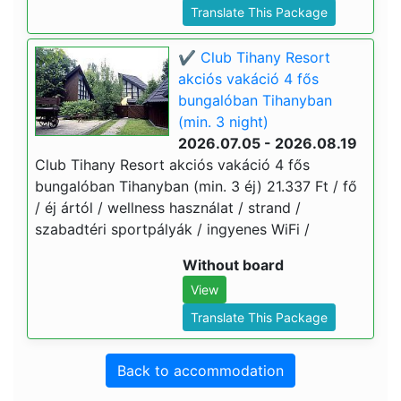
Translate This Package
✔️ Club Tihany Resort
akciós vakáció 4 fős
bungalóban Tihanyban
(min. 3 night)
2026.07.05 - 2026.08.19
Club Tihany Resort akciós vakáció 4 fős
bungalóban Tihanyban (min. 3 éj) 21.337 Ft / fő
/ éj ártól / wellness használat / strand /
szabadtéri sportpályák / ingyenes WiFi /
Without board
View
Translate This Package
Back to accommodation