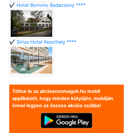
✔️ Hotel Bonvino Badacsony ****
✔️ Sirius Hotel Keszthely ****
Töltse le az akcioscsomagok.hu mobil
applikációt, hogy minden kütyüjén, mobilján
önnel legyen az összes akciós szállás!