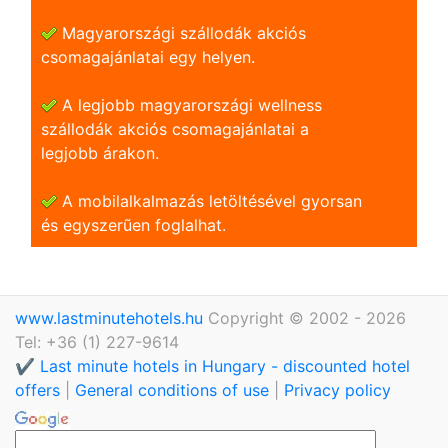
Magyarországi szállodák akciós
csomagajánlatai egy helyen.
A legjobb magyarországi wellness
szállodák akciós csomagajánlatai a
legjobb árakon.
A mobilalkalmazás letöltésével gyorsan
és egyszerũen foglalhat.
www.lastminutehotels.hu
Copyright © 2002 - 2026
Tel: +36 (1) 227-9614
✔️ Last minute hotels in Hungary - discounted hotel
offers
|
General conditions of use
|
Privacy policy