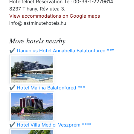
Hoteltelnet Reservation Tel: 00-36-1-2279614
8237 Tihany, Rév utca 3.
View accommodations on Google maps
info@lastminutehotels.hu
More hotels nearby
✔️ Danubius Hotel Annabella Balatonfüred ***
✔️ Hotel Marina Balatonfüred ***
✔️ Hotel Villa Medici Veszprém ****